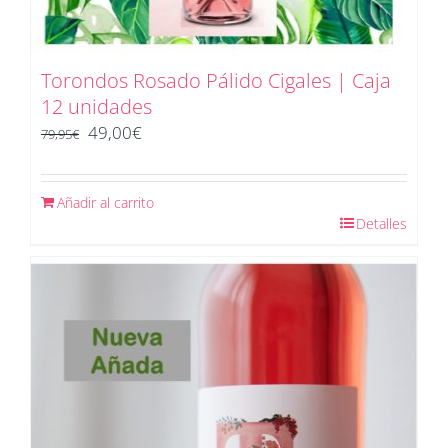
Torondos Rosado Pálido Cigales | Caja
12 unidades
El
El
49,00
€
79,95
€
precio
precio
original
actual
Añadir al carrito
era:
es:
Detalles
79,95€.
49,00€.