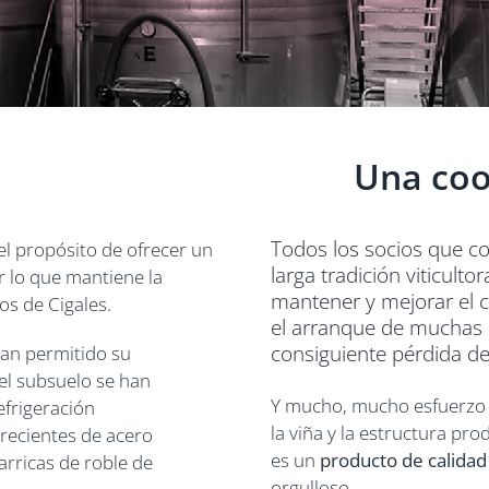
Una coo
Todos los socios que c
l propósito de ofrecer un
larga tradición viticul
r lo que mantiene la
mantener y mejorar el cu
os de Cigales.
el arranque de muchas d
consiguiente pérdida de
han permitido su
el subsuelo se han
Y mucho, mucho esfuerzo es
efrigeración
la viña y la estructura pro
recientes de acero
es un
producto de calidad
arricas de roble de
orgulloso.