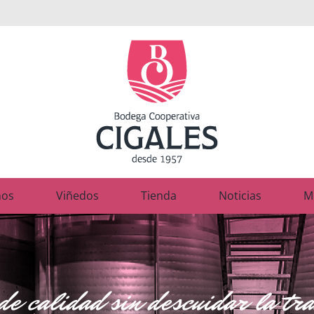
nos
Viñedos
Tienda
Noticias
M
de calidad sin descuidar la tr