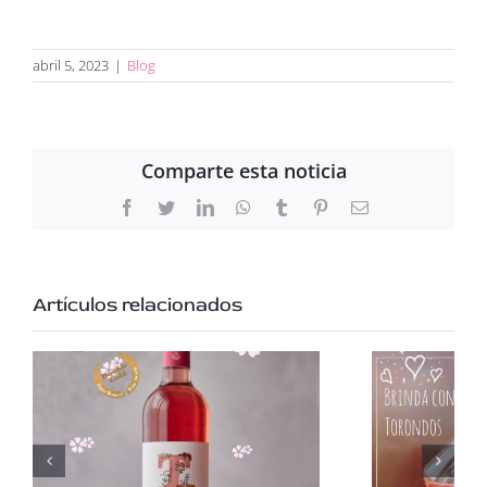
abril 5, 2023
|
Blog
Comparte esta noticia
Facebook
Twitter
LinkedIn
WhatsApp
Tumblr
Pinterest
Correo
electrónico
Artículos relacionados
¡Brinda con Torondos!