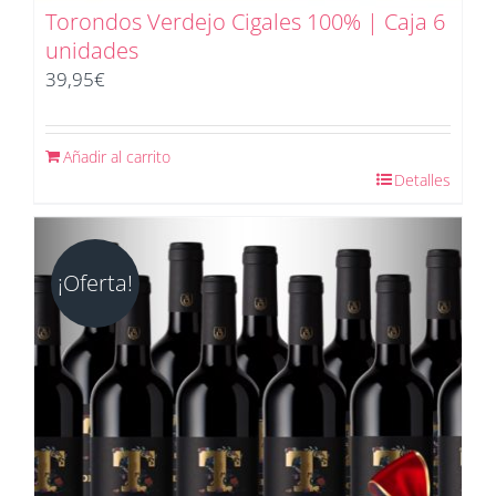
Torondos Verdejo Cigales 100% | Caja 6
unidades
39,95
€
Añadir al carrito
Detalles
¡Oferta!