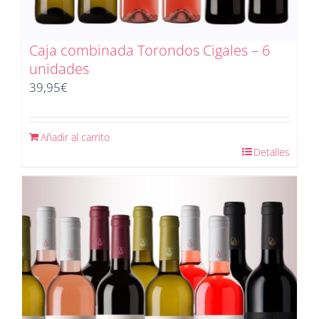
Caja combinada Torondos Cigales – 6
unidades
39,95
€
Añadir al carrito
Detalles