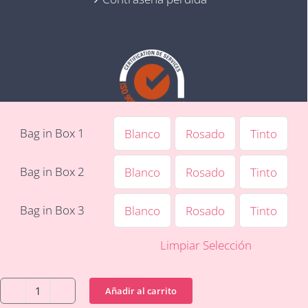
Bag in Box 1
Blanco
Rosado
Tinto
Bag in Box 2
Blanco
Rosado
Tinto
SÍGUENOS EN FACEBOOK
Bag in Box 3
Blanco
Rosado
Tinto
Limpiar Selección
Copyright 2023 | Bodega Cooperativa Cigales | Todos los
derechos reservados
Añadir al carrito
Bag