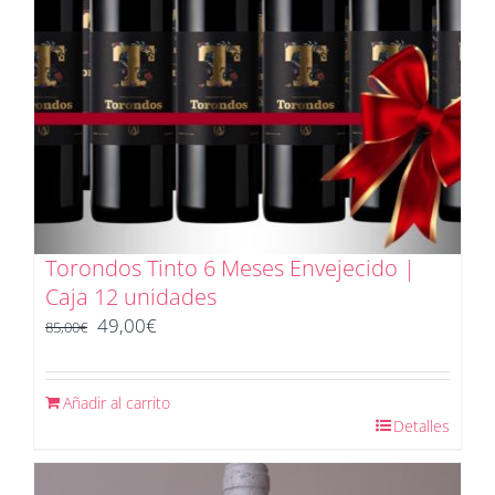
Torondos Tinto 6 Meses Envejecido |
Caja 12 unidades
El
El
49,00
€
85,00
€
precio
precio
original
actual
Añadir al carrito
era:
es:
Detalles
85,00€.
49,00€.