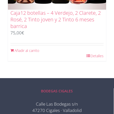
Caja12 botellas – 4 Verdejo, 2 Clarete, 2
Rosé, 2 Tinto joven y 2 Tinto 6 meses
barrica
75,00
€
Añadir al carrito
Detalles
BODEGAS CIGALES
Calle Las Bodegas s/n
47270 Cigales · Valladolid