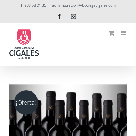
Saltar
T. 983 58 01 35
|
administracion@bodegacigales.com
al
Facebook
Instagram
contenido
¡Oferta!