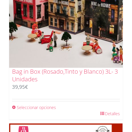
Bag in Box (Rosado,Tinto y Blanco) 3L- 3
Unidades
39,95
€
Seleccionar opciones
Detalles