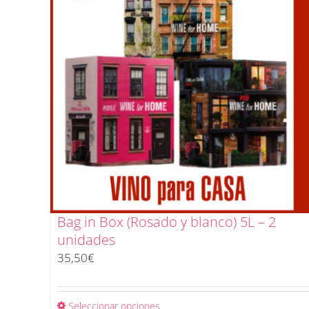
Bag in Box (Rosado y blanco) 5L – 2
unidades
35,50
€
Seleccionar opciones