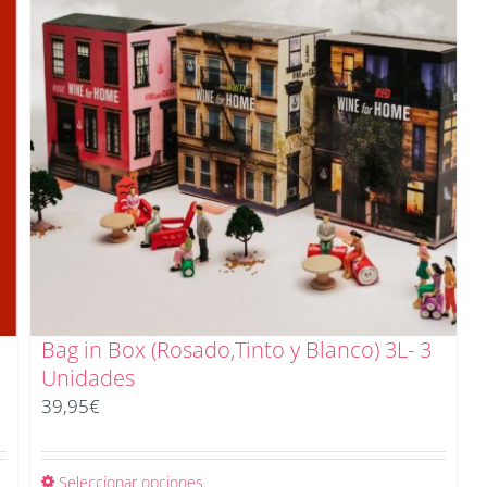
Bag in Box (Rosado,Tinto y Blanco) 3L- 3
Unidades
39,95
€
Seleccionar opciones