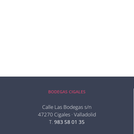
BODEGAS CIGALES
Calle Las Bodegas s/n
47270 Cigales · Valladolid
T.
983 58 01 35