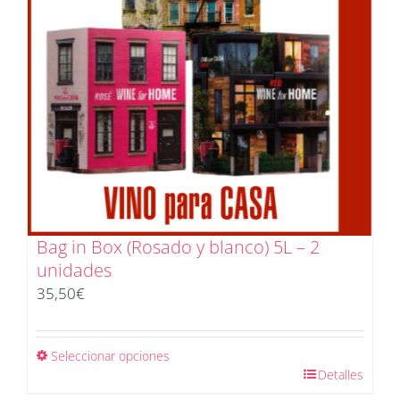
Bag in Box (Rosado y blanco) 5L – 2
unidades
35,50
€
Seleccionar opciones
Detalles