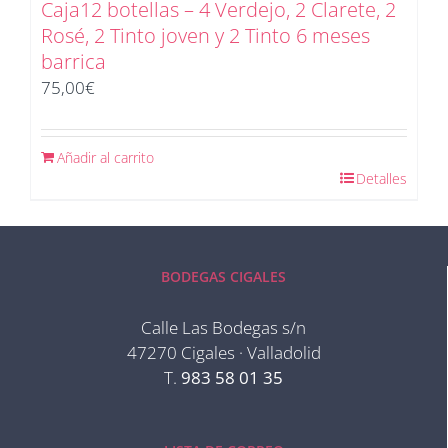
Caja12 botellas – 4 Verdejo, 2 Clarete, 2
Rosé, 2 Tinto joven y 2 Tinto 6 meses
barrica
75,00
€
Añadir al carrito
Detalles
BODEGAS CIGALES
Calle Las Bodegas s/n
47270 Cigales · Valladolid
T.
983 58 01 35