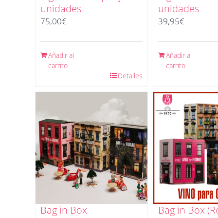
unidades
unidades
75,00
€
39,95
€
Añadir al
Añadir al
carrito
carrito
Detalles
Bag in Box
Bag in Box (R