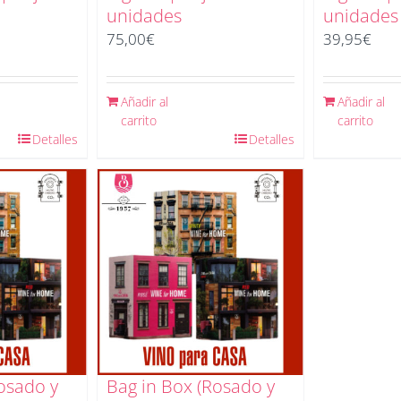
unidades
unidades
75,00
€
39,95
€
Añadir al
Añadir al
carrito
carrito
Detalles
Detalles
osado y
Bag in Box (Rosado y