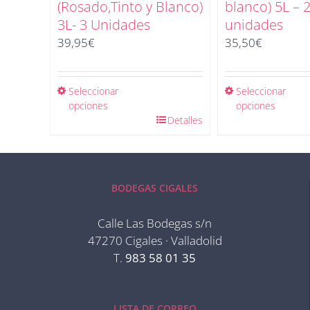
(Rosado,Tinto y Blanco)
blanco) 5L – 
3L- 3 Unidades
unidades
39,95
€
35,50
€
Seleccionar
Seleccionar
opciones
opciones
Detalles
BODEGAS CIGALES
Calle Las Bodegas s/n
47270 Cigales · Valladolid
T.
983 58 01 35
LISTA DE CORREO