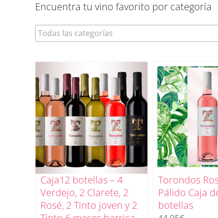
Encuentra tu vino favorito por categoría
Caja12 botellas – 4
Torondos Ro
Verdejo, 2 Clarete, 2
Pálido Caja d
Rosé, 2 Tinto joven y 2
botellas
Tinto 6 meses barrica
44,95
€