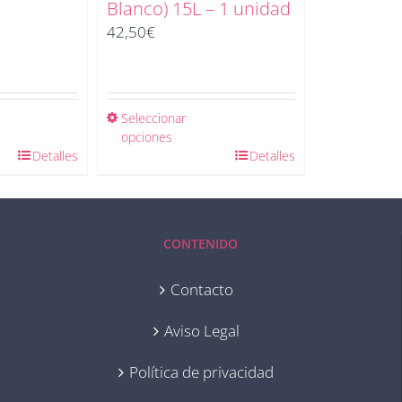
2
Blanco) 15L – 1 unidad
42,50
€
Seleccionar
opciones
Detalles
Detalles
CONTENIDO
Contacto
Aviso Legal
Política de privacidad