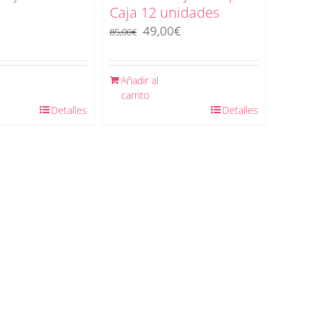
Caja 12 unidades
El
El
49,00
€
85,00
€
precio
precio
original
actual
Añadir al
era:
es:
carrito
85,00€.
49,00€.
Detalles
Detalles