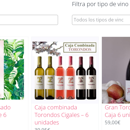
Filtra por tipo de vino
sado
Caja combinada
Gran Tor
e 6
Torondos Cigales – 6
Caja 6 un
unidades
59,00
€
39,95
€