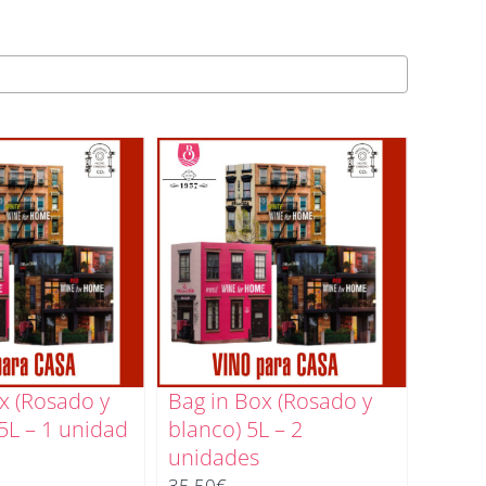
x (Rosado y
Bag in Box (Rosado y
5L – 1 unidad
blanco) 5L – 2
unidades
35,50
€