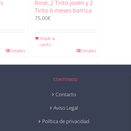
es
Rosé, 2 Tinto joven y 2
Tinto 6 meses barrica
75,00
€
Añadir al
carrito
Detalles
Detalles
CONTENIDO
Contacto
Aviso Legal
Política de privacidad