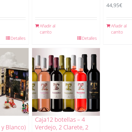
44,95
€
Añadir al
Añadir al
carrito
carrito
Detalles
Detalles
Caja12 botellas – 4
 y Blanco)
Verdejo, 2 Clarete, 2