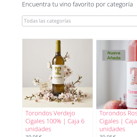
Encuentra tu vino favorito por categoría
Torondos Verdejo
Torondos Ro
Cigales 100% | Caja 6
Cigales | Caja
unidades
unidades
39,95
€
39,95
€