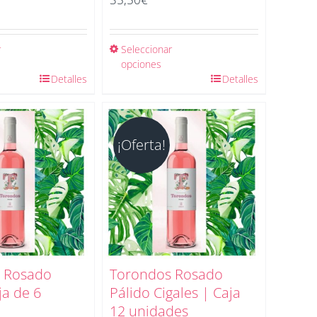
r
Seleccionar
opciones
Detalles
Detalles
¡Oferta!
 Rosado
Torondos Rosado
ja de 6
Pálido Cigales | Caja
12 unidades