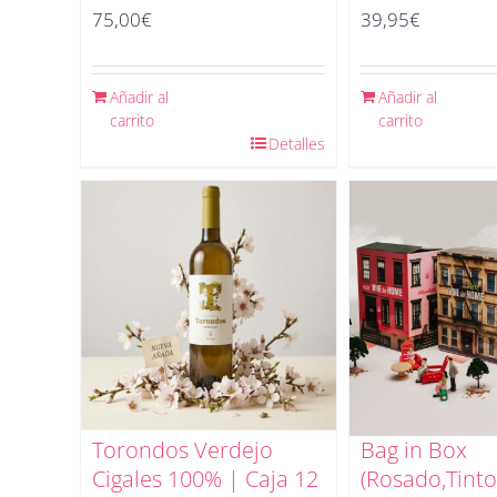
75,00
€
39,95
€
Añadir al
Añadir al
carrito
carrito
Detalles
Torondos Verdejo
Bag in Box
Cigales 100% | Caja 12
(Rosado,Tinto