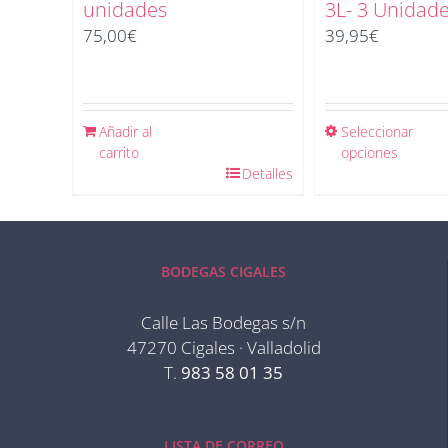
unidades
3L- 3 Unidad
75,00
€
39,95
€
Añadir al
Seleccionar
carrito
opciones
Detalles
BODEGAS CIGALES
Calle Las Bodegas s/n
47270 Cigales · Valladolid
T.
983 58 01 35
LISTA DE CORREO