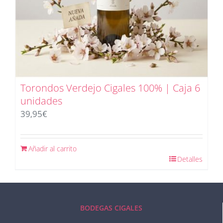
Torondos Verdejo Cigales 100% | Caja 6
unidades
39,95
€
Añadir al carrito
Detalles
BODEGAS CIGALES