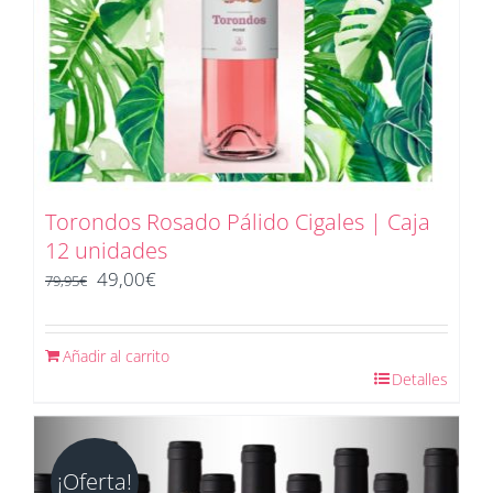
Torondos Rosado Pálido Cigales | Caja
12 unidades
El
El
49,00
€
79,95
€
precio
precio
original
actual
Añadir al carrito
era:
es:
Detalles
79,95€.
49,00€.
¡Oferta!